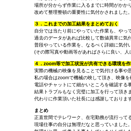
場所が分からず作業に入るまでに時間がかか
改めて整理整頓の重要性に気付かされました
３．これまでの加工結果をまとめておく
自分では当たり前にやっていた作業も、やっ
過去のデータがあれば比較して数値異常に気
普段やっている作業を、なるべく詳細に気付
(その際写真や動画等があればさらに良い、人
４．zoom等で加工状況が共有できる環境を
実際の機械の映像を見ることで気付ける事や
私の場合はzoomで機械の映して頂き、映像
電話やチャットにて細かいところを確認する
結果トラブルもなく完璧に加工を行って頂き
代わりに作業頂いた社長には感謝しておりま
まとめ
正直世間でテレワーク、在宅勤務が流行って
現場仕事の自分は無理だなと思っていました