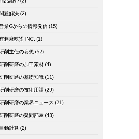
商品紹介
(2)
問題解決
(2)
営業Gからの情報発信
(15)
有趣麻辣烫 INC.
(1)
研削主任の妄想
(52)
研削研磨の加工素材
(4)
研削研磨の基礎知識
(11)
研削研磨の技術用語
(29)
研削研磨の業界ニュース
(21)
研削研磨の疑問部屋
(43)
自動計算
(2)