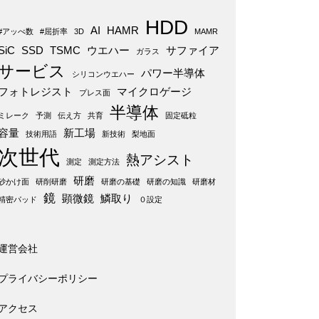
HDD
AI
HAMR
#アッべ数
#屈折率
3D
MAMR
SiC
SSD
TSMC
ウエハー
サファイア
ガラス
サービス
パワー半導体
シリコンウエハー
フォトレジスト
マイクロゲージ
プレス面
半導体
ミレーク
予測
伝え方
共育
固定砥粒
容量
新工場
技術用語
新技術
梨地面
次世代
熱アシスト
測定
測定方法
研磨
砂かけ面
研削研磨
研磨の基礎
研磨の知識
研磨材
鏡
顕微鏡
鱗取り
精密パッド
０設定
運営会社
プライバシーポリシー
アクセス