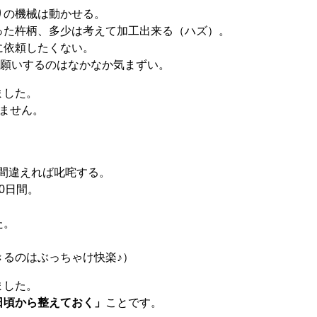
りの機械は動かせる。
った杵柄、多少は考えて加工出来る（ハズ）。
に依頼したくない。
お願いするのはなかなか気まずい。
ました。
ません。
、間違えれば叱咤する。
0日間。
。
た。
るのはぶっちゃけ快楽♪）
ました。
日頃から整えておく」
ことです。