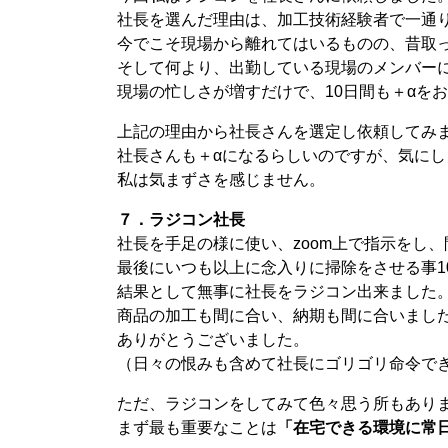
社長を選んだ理由は、加工技術経験者で一通
今でこそ現場から離れてはいるものの、昔取
そして何より、出勤している現場のメンバー
現場の忙しさが増すだけで、10日間も＋αを
上記の理由から社長さんを選定し依頼してみ
社長さんも＋αになるらしいのですが、気にし
私は気まずさを感じません。
７．ラジコン社長
社長を手足の様に使い、zoom上で指示をし
最後にいつも以上に念入りに掃除をさせる事1
結果として無事に社長をラジコン出来ました
商品の加工も間に合い、納期も間に合いまし
ありがとうございました。
（日々の恨みも含めて社長にゴリゴリ命令でき
ただ、ラジコンをしてみて色々思う所もあり
まず最も重要なことは
「在宅できる環境に常