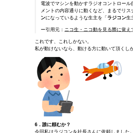
電波でマシンを動かすラジオコントロール(
メントの内容通りに動くなど、まるでリス
ン
になっているような生主を「
ラジコン
生
ー引用元：
ニコ生・ニコ動を見る際に覚え
これです、これしかない。
私が動けないなら、動ける方に動いて頂くし
6．誰に頼むか？
今回私はラジコンを社長さんに依頼しました