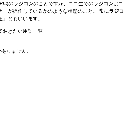
RC
)の
ラジコン
のことですが、ニコ生での
ラジコン
はコ
ナーが操作しているかのような状態のこと。 常に
ラジコ
主」ともいいます。
ておきたい用語一覧
かありません。
。