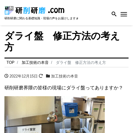
Me
研削研磨に関わる基礎知識・現場の声をお届けします📡
ダライ盤 修正方法の考え
方
TOP
加工技術の本音
ダライ盤 修正方法の考え方
2022年12月15日
加工技術の本音
研削研磨界隈の皆様の現場にダライ盤ってありますか？