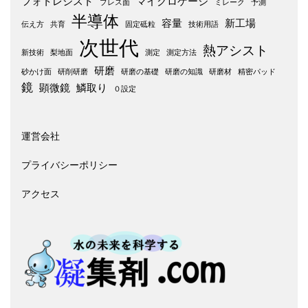
フォトレジスト
マイクロゲージ
プレス面
ミレーク
予測
半導体
容量
新工場
伝え方
共育
固定砥粒
技術用語
次世代
熱アシスト
新技術
梨地面
測定
測定方法
研磨
砂かけ面
研削研磨
研磨の基礎
研磨の知識
研磨材
精密パッド
鏡
顕微鏡
鱗取り
０設定
運営会社
プライバシーポリシー
アクセス