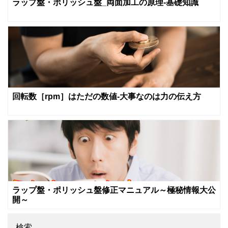
ラップ盤・ポリッシュ盤_両面加工の原理-基礎知識
回転数［rpm］はただの数値‐大事なのは力の伝え方
ラップ盤・ポリッシュ盤修正マニュアル～極秘情報大公
開～
検索