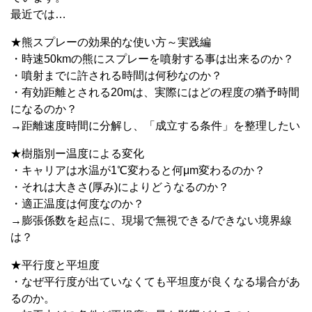
最近では…
★熊スプレーの効果的な使い方～実践編
・時速50kmの熊にスプレーを噴射する事は出来るのか？
・噴射までに許される時間は何秒なのか？
・有効距離とされる20mは、実際にはどの程度の猶予時間
になるのか？
→距離速度時間に分解し、「成立する条件」を整理したい
★樹脂別ー温度による変化
・キャリアは水温が1℃変わると何μm変わるのか？
・それは大きさ(厚み)によりどうなるのか？
・適正温度は何度なのか？
→膨張係数を起点に、現場で無視できる/できない境界線
は？
★平行度と平坦度
・なぜ平行度が出ていなくても平坦度が良くなる場合があ
るのか。