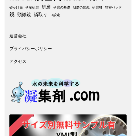
研磨
砂かけ面
研削研磨
研磨の基礎
研磨の知識
研磨材
精密パッド
鏡
顕微鏡
鱗取り
０設定
運営会社
プライバシーポリシー
アクセス