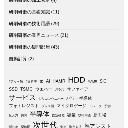
研削研磨の加工素材
(4)
研削研磨の基礎知識
(11)
研削研磨の技術用語
(29)
研削研磨の業界ニュース
(21)
研削研磨の疑問部屋
(43)
自動計算
(2)
HDD
AI
HAMR
SiC
#アッべ数
#屈折率
3D
MAMR
SSD
TSMC
ウエハー
サファイア
ガラス
サービス
パワー半導体
シリコンウエハー
フォトレジスト
マイクロゲージ
プレス面
ミレーク
予測
半導体
容量
新工場
伝え方
共育
固定砥粒
技術用語
次世代
熱アシスト
新技術
梨地面
測定
測定方法