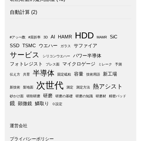
自動計算
(2)
HDD
AI
HAMR
SiC
#アッべ数
#屈折率
3D
MAMR
SSD
TSMC
ウエハー
サファイア
ガラス
サービス
パワー半導体
シリコンウエハー
フォトレジスト
マイクロゲージ
プレス面
ミレーク
予測
半導体
容量
新工場
伝え方
共育
固定砥粒
技術用語
次世代
熱アシスト
新技術
梨地面
測定
測定方法
研磨
砂かけ面
研削研磨
研磨の基礎
研磨の知識
研磨材
精密パッド
鏡
顕微鏡
鱗取り
０設定
運営会社
プライバシーポリシー