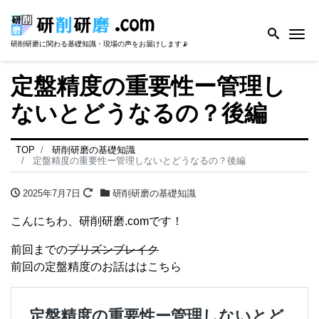
Me
研削研磨に関わる基礎知識・現場の声をお届けします📡
定盤精度の重要性ー管理し
ないとどうなるの？後編
TOP
研削研磨の基礎知識
定盤精度の重要性ー管理しないとどうなるの？後編
2025年7月7日
研削研磨の基礎知識
こんにちわ、研削研磨.comです！
前回までの
プリズンブレイク
前回の定盤精度のお話ははこちら