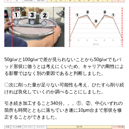
50g/㎠と100g/㎠で差が見られないことから50g/㎠でもパ
ッド形状に倣うとは考えにくいため、キャリアの剛性によ
る影響ではなく別の要因であると判断しました。
〇次に削った量が足りない可能性も考え、ひたすら削り続
ければ良化していくのか調べることにしました。
引き続き加工すること340分。。。①、②、中心いずれの
箇所も時間とともに落ちていき遂に10μm台まで形状を修
正することができました。