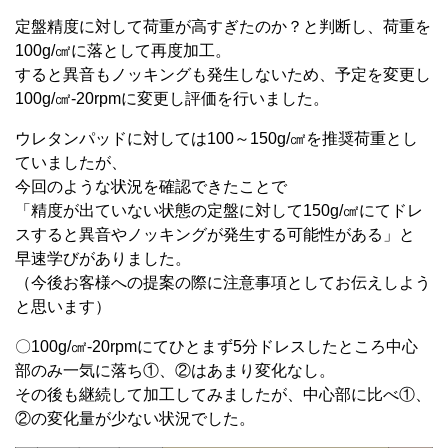
定盤精度に対して荷重が高すぎたのか？と判断し、荷重を
100g/㎠に落として再度加工。
すると異音もノッキングも発生しないため、予定を変更し
100g/㎠-20rpmに変更し評価を行いました。
ウレタンパッドに対しては100～150g/㎠を推奨荷重とし
ていましたが、
今回のような状況を確認できたことで
「精度が出ていない状態の定盤に対して150g/㎠にてドレ
スすると異音やノッキングが発生する可能性がある」と
早速学びがありました。
（今後お客様への提案の際に注意事項としてお伝えしよう
と思います）
〇100g/㎠-20rpmにてひとまず5分ドレスしたところ中心
部のみ一気に落ち①、②はあまり変化なし。
その後も継続して加工してみましたが、中心部に比べ①、
②の変化量が少ない状況でした。