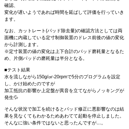
確認、
変化が遅いようであれば時間を延ばして評価を行っていき
ます。
なお、カットレート(パッド除去量)の確認方法としては両
面機に内蔵している定寸制御装置のドレス前後の値の変化
から計測します。
※定寸装置の値の変化は上下合計のパッド磨耗量となるた
め、片側パッドの磨耗量は半分となる。
■テスト結果
水を流しながら150g/㎠-20rpmで5分のプログラムを設定
し、かけ始めたのですが
加工抵抗の影響か上定盤が異音を立てながらノッキングが
発生💦
そんな状況で加工を続けるとパッド修正に悪影響なのは結
果を見なくてもわかるためあわてて起動を停止しました。
そんなに強い条件ではないと思ったんですが…。