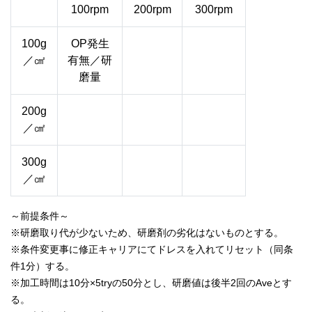
100rpm
200rpm
300rpm
100g
OP発生
／㎠
有無／研
磨量
200g
／㎠
300g
／㎠
～前提条件～
※研磨取り代が少ないため、研磨剤の劣化はないものとする。
※条件変更事に修正キャリアにてドレスを入れてリセット（同条
件1分）する。
※加工時間は10分×5tryの50分とし、研磨値は後半2回のAveとす
る。