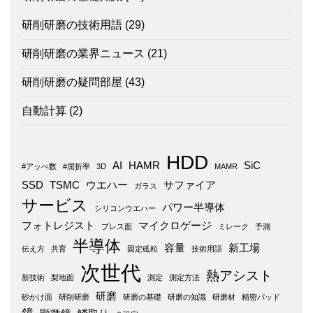
研削研磨の技術用語
(29)
研削研磨の業界ニュース
(21)
研削研磨の疑問部屋
(43)
自動計算
(2)
HDD
AI
HAMR
SiC
#アッべ数
#屈折率
3D
MAMR
SSD
TSMC
ウエハー
サファイア
ガラス
サービス
パワー半導体
シリコンウエハー
フォトレジスト
マイクロゲージ
プレス面
ミレーク
予測
半導体
容量
新工場
伝え方
共育
固定砥粒
技術用語
次世代
熱アシスト
新技術
梨地面
測定
測定方法
研磨
砂かけ面
研削研磨
研磨の基礎
研磨の知識
研磨材
精密パッド