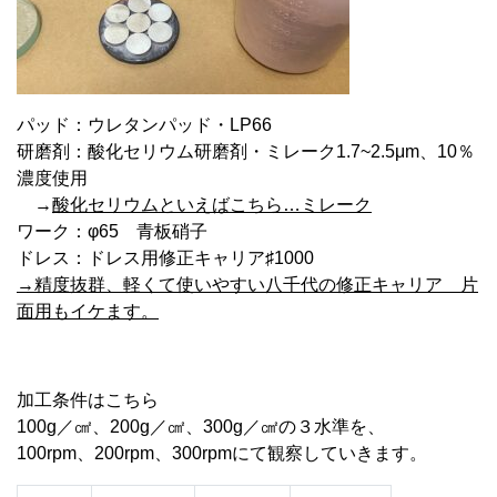
パッド：ウレタンパッド・LP66
研磨剤：酸化セリウム研磨剤・ミレーク1.7~2.5μm、10％
濃度使用
→
酸化セリウムといえばこちら…ミレーク
ワーク：φ65 青板硝子
ドレス：ドレス用修正キャリア♯1000
→精度抜群、軽くて使いやすい八千代の修正キャリア 片
面用もイケます。
加工条件はこちら
100g／㎠、200g／㎠、300g／㎠の３水準を、
100rpm、200rpm、300rpmにて観察していきます。