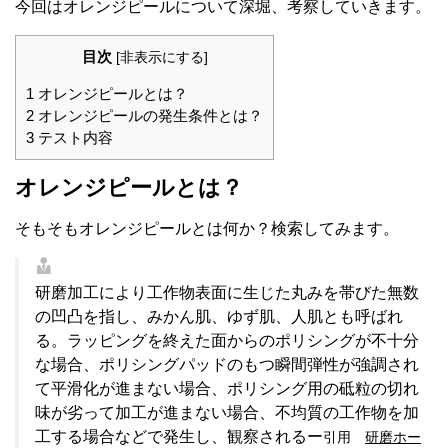
今回はオレンジピールについて深堀、考察していきます。
目次
[
非表示にする
]
1
オレンジピールとは？
2
オレンジピールの発生条件とは？
3
テスト内容
オレンジピールとは？
そもそもオレンジピールとは何か？検索してみます。
研磨加工により工作物表面に生じた丸みを帯びた無数
の凹凸を指し、みかん肌、ゆず肌、人肌とも呼ばれ
る。ラッピングを終えた面からのポリシングが不十分
な場合、ポリシングパッドのもつ瞬間弾性が強調され
て平滑化が進まない場合、ポリシング用の砥粒の切れ
味が劣って加工が進まない場合、不均質の工作物を加
工する場合などで発生し、観察される
ー
引用
研磨ホー