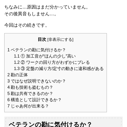
ちなみに…原因はまだ分かっていません。
その後異音もしません…。
今回はその続きです。
目次
[
非表示にする
]
1
ベテランの勘に気付けるか？
1.1
① 加工音が“ほんの少し”高い
1.2
② ワークの回り方がわずかにブレる
1.3
③ 定盤の減り方/定寸の動きに違和感がある
2
勘の正体
3
ではなぜ説明できないのか？
4
勘も技術も盗むもの？
5
勘は共有できるのか？
6
構造として設計できるか？
7
じゃあ何が出来る？
ベテランの勘に気付けるか？