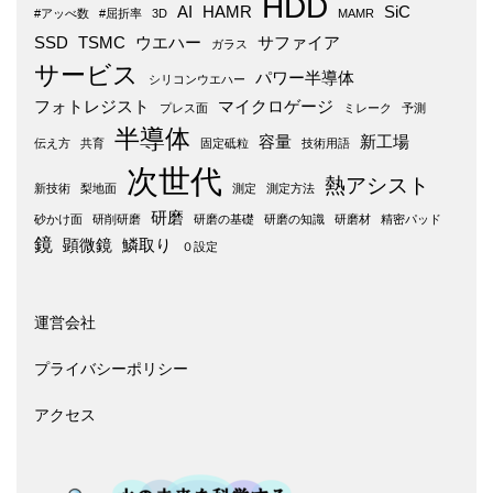
HDD
AI
HAMR
SiC
#アッべ数
#屈折率
3D
MAMR
SSD
TSMC
ウエハー
サファイア
ガラス
サービス
パワー半導体
シリコンウエハー
フォトレジスト
マイクロゲージ
プレス面
ミレーク
予測
半導体
容量
新工場
伝え方
共育
固定砥粒
技術用語
次世代
熱アシスト
新技術
梨地面
測定
測定方法
研磨
砂かけ面
研削研磨
研磨の基礎
研磨の知識
研磨材
精密パッド
鏡
顕微鏡
鱗取り
０設定
運営会社
プライバシーポリシー
アクセス