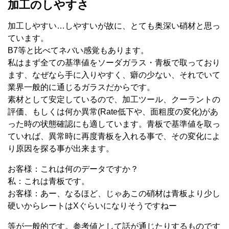
加工のしやすさ
加工しやすい…しやすいが故に、とても奥深い硝材と思っ
ています。
B7等と比べてネバい感覚もあります。
私はまず全ての基準値をソーダガラス・青板で取っており
ます、なぜなら手に入りやすく、癖の少ない、それでいて
業界一般的に通じるガラスだからです。
素材として安定しているので、加工ツール、クーラントの
評価、もしくは何か異常(Rate低下や、面粗度の変化)があ
った時の状態確認にも適しています。青板で基準値を取っ
ていれば、異常時に再度青板を入れる事で、その変化によ
り原因を探る事が出来ます。
お客様：これは何のデータですか？
私：これは青板です。
お客様：あー、なるほど、じゃあこの硝材は青板より少し
硬いからレートはXぐらいになりそうですねー
等が一般的です。参考値として話が通じたりするものです