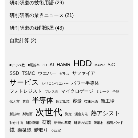
研削研磨の技術用語
(29)
研削研磨の業界ニュース
(21)
研削研磨の疑問部屋
(43)
自動計算
(2)
HDD
AI
HAMR
SiC
#アッべ数
#屈折率
3D
MAMR
SSD
TSMC
ウエハー
サファイア
ガラス
サービス
パワー半導体
シリコンウエハー
フォトレジスト
マイクロゲージ
プレス面
ミレーク
予測
半導体
容量
新工場
伝え方
共育
固定砥粒
技術用語
次世代
熱アシスト
新技術
梨地面
測定
測定方法
研磨
砂かけ面
研削研磨
研磨の基礎
研磨の知識
研磨材
精密パッド
鏡
顕微鏡
鱗取り
０設定