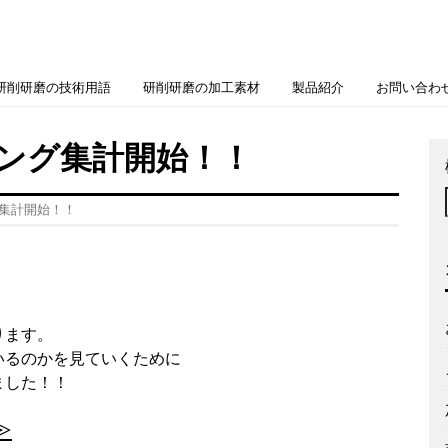
研削研磨の技術用語
研削研磨の加工素材
製品紹介
お問い合わ
ング集計開始！！
集計開始！！
ります。
いるのかを見ていくために
ました！！
≫