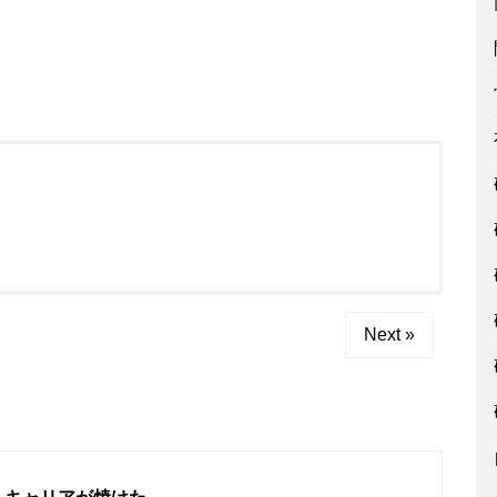
！
Next »