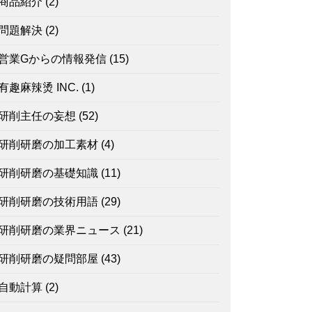
商品紹介
(2)
問題解決
(2)
営業Gからの情報発信
(15)
有趣麻辣烫 INC.
(1)
研削主任の妄想
(52)
研削研磨の加工素材
(4)
研削研磨の基礎知識
(11)
研削研磨の技術用語
(29)
研削研磨の業界ニュース
(21)
研削研磨の疑問部屋
(43)
自動計算
(2)