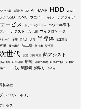
HDD
AI
HAMR
#アッべ数
#屈折率
3D
MAMR
SiC
SSD
TSMC
ウエハー
サファイア
ガラス
サービス
パワー半導体
シリコンウエハー
フォトレジスト
マイクロゲージ
プレス面
半導体
ミレーク
予測
伝え方
共育
固定砥粒
容量
新工場
技術用語
新技術
梨地面
次世代
熱アシスト
測定
測定方法
研磨
砂かけ面
研削研磨
研磨の基礎
研磨の知識
研磨材
鏡
顕微鏡
鱗取り
精密パッド
０設定
運営会社
プライバシーポリシー
アクセス