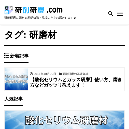
Me
研削研磨に関わる基礎知識・現場の声をお届けします📡
タグ:
研磨材
新着記事
2018年10月30日
研削研磨の基礎知識
【酸化セリウムとガラス研磨】使い方、磨き
方などガッツリ教えます！
人気記事