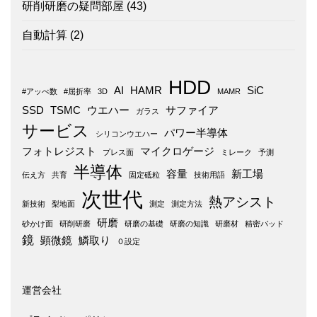
研削研磨の疑問部屋
(43)
自動計算
(2)
HDD
AI
HAMR
SiC
#アッべ数
#屈折率
3D
MAMR
SSD
TSMC
ウエハー
サファイア
ガラス
サービス
パワー半導体
シリコンウエハー
フォトレジスト
マイクロゲージ
プレス面
ミレーク
予測
半導体
容量
新工場
伝え方
共育
固定砥粒
技術用語
次世代
熱アシスト
新技術
梨地面
測定
測定方法
研磨
砂かけ面
研削研磨
研磨の基礎
研磨の知識
研磨材
精密パッド
鏡
顕微鏡
鱗取り
０設定
運営会社