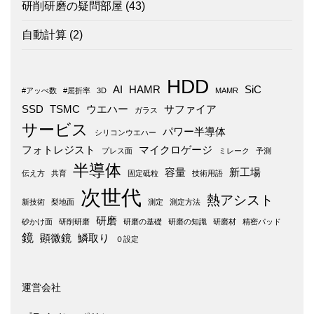
研削研磨の疑問部屋
(43)
自動計算
(2)
HDD
AI
HAMR
SiC
#アッべ数
#屈折率
3D
MAMR
SSD
TSMC
ウエハー
サファイア
ガラス
サービス
パワー半導体
シリコンウエハー
フォトレジスト
マイクロゲージ
プレス面
ミレーク
予測
半導体
容量
新工場
伝え方
共育
固定砥粒
技術用語
次世代
熱アシスト
新技術
梨地面
測定
測定方法
研磨
砂かけ面
研削研磨
研磨の基礎
研磨の知識
研磨材
精密パッド
鏡
顕微鏡
鱗取り
０設定
運営会社