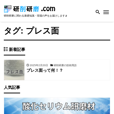
Me
研削研磨に関わる基礎知識・現場の声をお届けします📡
タグ:
プレス面
新着記事
2025年2月20日
研削研磨の技術用語
プレス面って何！？
人気記事