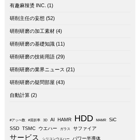
有趣麻辣烫 INC.
(1)
研削主任の妄想
(52)
研削研磨の加工素材
(4)
研削研磨の基礎知識
(11)
研削研磨の技術用語
(29)
研削研磨の業界ニュース
(21)
研削研磨の疑問部屋
(43)
自動計算
(2)
HDD
AI
HAMR
SiC
#アッべ数
#屈折率
3D
MAMR
SSD
TSMC
ウエハー
サファイア
ガラス
サービス
パワー半導体
シリコンウエハー