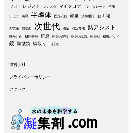
フォトレジスト
マイクロゲージ
プレス面
ミレーク
予測
半導体
容量
新工場
伝え方
共育
固定砥粒
技術用語
次世代
熱アシスト
新技術
梨地面
測定
測定方法
研磨
砂かけ面
研削研磨
研磨の基礎
研磨の知識
研磨材
精密パッド
鏡
顕微鏡
鱗取り
０設定
運営会社
プライバシーポリシー
アクセス