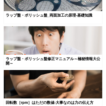
ラップ盤・ポリッシュ盤_両面加工の原理-基礎知識
ラップ盤・ポリッシュ盤修正マニュアル～極秘情報大公
開～
回転数［rpm］はただの数値‐大事なのは力の伝え方