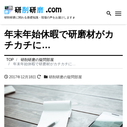
Me
研削研磨に関わる基礎知識・現場の声をお届けします📡
年末年始休暇で研磨材がカ
チカチに…
TOP
研削研磨の疑問部屋
年末年始休暇で研磨材がカチカチに…
2017年12月18日
研削研磨の疑問部屋