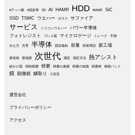
HDD
AI
HAMR
SiC
#アッべ数
#屈折率
3D
MAMR
SSD
TSMC
ウエハー
サファイア
ガラス
サービス
パワー半導体
シリコンウエハー
フォトレジスト
マイクロゲージ
プレス面
ミレーク
予測
半導体
容量
新工場
伝え方
共育
固定砥粒
技術用語
次世代
熱アシスト
新技術
梨地面
測定
測定方法
研磨
砂かけ面
研削研磨
研磨の基礎
研磨の知識
研磨材
精密パッド
鏡
顕微鏡
鱗取り
０設定
運営会社
プライバシーポリシー
アクセス