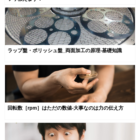
ラップ盤・ポリッシュ盤_両面加工の原理-基礎知識
回転数［rpm］はただの数値‐大事なのは力の伝え方