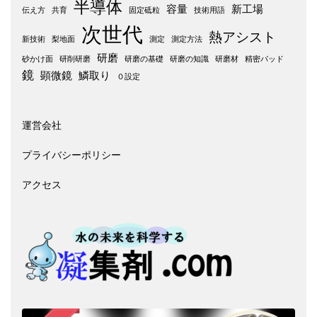
半導体
容量
新工場
伝え方
共育
固定砥粒
技術用語
次世代
熱アシスト
新技術
梨地面
測定
測定方法
研磨
砂かけ面
研削研磨
研磨の基礎
研磨の知識
研磨材
精密パッド
鏡
顕微鏡
鱗取り
０設定
運営会社
プライバシーポリシー
アクセス