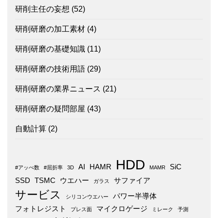
研削主任の妄想
(52)
研削研磨の加工素材
(4)
研削研磨の基礎知識
(11)
研削研磨の技術用語
(29)
研削研磨の業界ニュース
(21)
研削研磨の疑問部屋
(43)
自動計算
(2)
HDD
AI
HAMR
SiC
#アッべ数
#屈折率
3D
MAMR
SSD
TSMC
ウエハー
サファイア
ガラス
サービス
パワー半導体
シリコンウエハー
フォトレジスト
マイクロゲージ
プレス面
ミレーク
予測