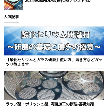
2024/9/20/HDD/次世代/熱アシスト/3D
人気記事
【酸化セリウムとガラス研磨】使い方、磨き方などガッ
ツリ教えます！
ラップ盤・ポリッシュ盤_両面加工の原理-基礎知識